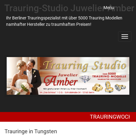
Trauring-Studio Juwelier Amber
Menu
Ihr Berliner Trauringspezialist mit über 5000 Trauring Modellen
namhafter Hersteller zu traumhaften Preisen!
Toggl
navig
TRAURINGWOCHEN bei 
Trauringe in Tungsten