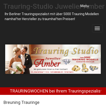
Trauring-Studio Juwelier Amber
Menu
Ihr Berliner Trauringspezialist mit über 5000 Trauring Modellen
namhafter Hersteller zu traumhaften Preisen!
Toggl
navig
TRAURINGWOCHEN bei Ihrem Trauringspezialist Juwel
Breuning Trauringe