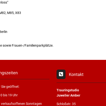
hloss“
, M82, M85, X83
erlin
ze sowie Frauen-/Familienparkplätze.
ngszeiten
Kontakt
 Sie geöffnet:
Trauringstudio
10 bis 19 Uhr
Juwelier Amber
n verkaufsoffenen Sonntagen
Schloßstr. 35