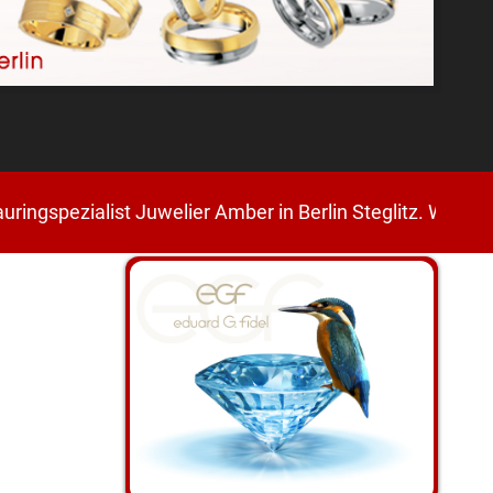
alist Juwelier Amber in Berlin Steglitz. Wir bieten Ih