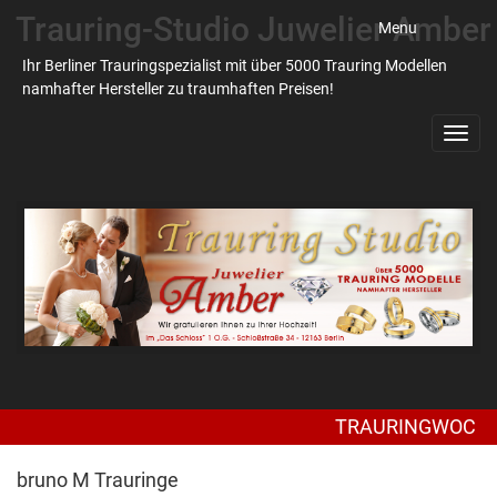
Trauring-Studio Juwelier Amber
Menu
Ihr Berliner Trauringspezialist mit über 5000 Trauring Modellen
namhafter Hersteller zu traumhaften Preisen!
Toggl
navig
TRAURINGWOCHEN bei
bruno M Trauringe